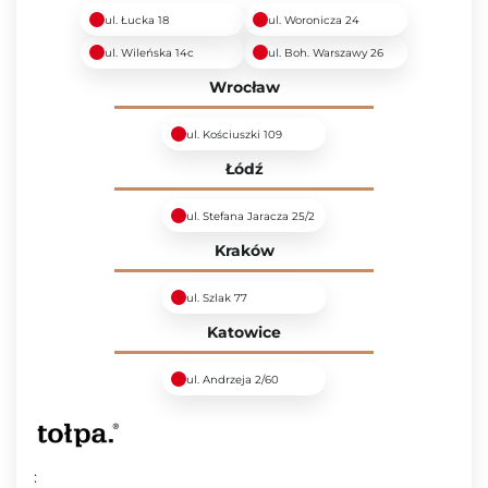
ul. Łucka 18
ul. Woronicza 24
ul. Wileńska 14c
ul. Boh. Warszawy 26
Wrocław
ul. Kościuszki 109
Łódź
ul. Stefana Jaracza 25/2
Kraków
ul. Szlak 77
Katowice
ul. Andrzeja 2/60
: