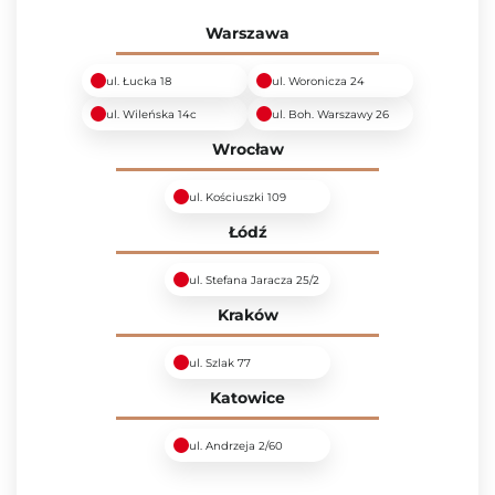
Warszawa
ul. Łucka 18
ul. Woronicza 24
ul. Wileńska 14c
ul. Boh. Warszawy 26
Wrocław
ul. Kościuszki 109
Łódź
ul. Stefana Jaracza 25/2
Kraków
ul. Szlak 77
Katowice
ul. Andrzeja 2/60