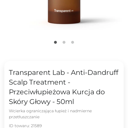
Transparent Lab - Anti-Dandruff
Scalp Treatment -
Przeciwłupieżowa Kurcja do
Skóry Głowy - 50ml
Wcierka ograniczająca łupież i nadmierne
przetłuszczanie
ID towaru:
21589