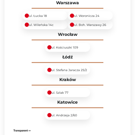
Warszawa
ul. Łucka 18
ul. Woronicza 24
ul. Wileńska 14c
ul. Boh. Warszawy 26
Wrocław
ul. Kościuszki 109
Łódź
ul. Stefana Jaracza 25/2
Kraków
ul. Szlak 77
Katowice
ul. Andrzeja 2/60