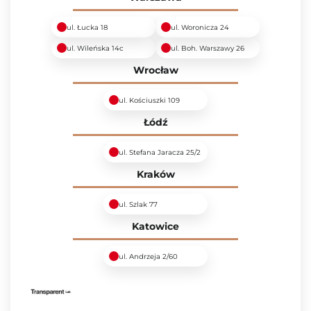
ul. Łucka 18
ul. Woronicza 24
ul. Wileńska 14c
ul. Boh. Warszawy 26
Wrocław
ul. Kościuszki 109
Łódź
ul. Stefana Jaracza 25/2
Kraków
ul. Szlak 77
Katowice
ul. Andrzeja 2/60