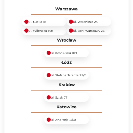
Warszawa
ul. Łucka 18
ul. Woronicza 24
ul. Wileńska 14c
ul. Boh. Warszawy 26
Wrocław
ul. Kościuszki 109
Łódź
ul. Stefana Jaracza 25/2
Kraków
ul. Szlak 77
Katowice
ul. Andrzeja 2/60