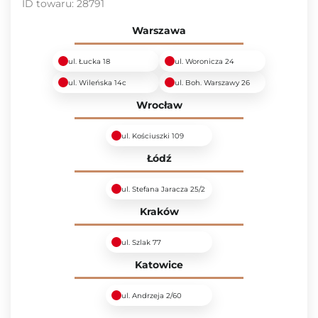
ID towaru:
28791
Warszawa
ul. Łucka 18
ul. Woronicza 24
ul. Wileńska 14c
ul. Boh. Warszawy 26
Wrocław
ul. Kościuszki 109
Łódź
ul. Stefana Jaracza 25/2
Kraków
ul. Szlak 77
Katowice
ul. Andrzeja 2/60