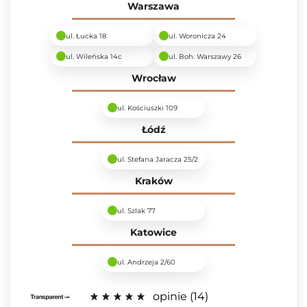
Warszawa
ul. Łucka 18
ul. Woronicza 24
ul. Wileńska 14c
ul. Boh. Warszawy 26
Wrocław
ul. Kościuszki 109
Łódź
ul. Stefana Jaracza 25/2
Kraków
ul. Szlak 77
Katowice
ul. Andrzeja 2/60
opinie
14