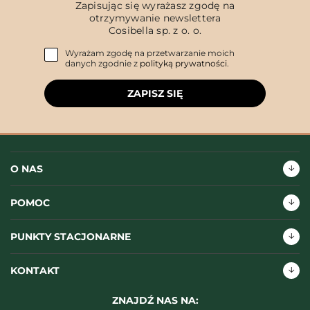
Zapisując się wyrażasz zgodę na
otrzymywanie newslettera
Cosibella sp. z o. o.
Wyrażam zgodę na przetwarzanie moich
danych zgodnie z
polityką prywatności
.
ZAPISZ SIĘ
O NAS
POMOC
PUNKTY STACJONARNE
KONTAKT
ZNAJDŹ NAS NA: