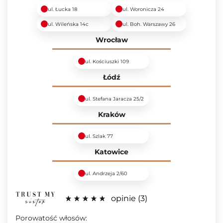
ul. Łucka 18
ul. Woronicza 24
ul. Wileńska 14c
ul. Boh. Warszawy 26
Wrocław
ul. Kościuszki 109
Łódź
ul. Stefana Jaracza 25/2
Kraków
ul. Szlak 77
Katowice
ul. Andrzeja 2/60
opinie
3
Porowatość włosów: