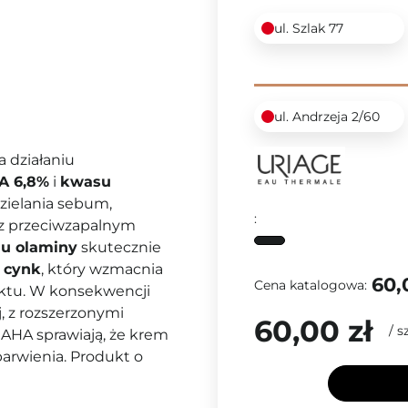
ul. Szlak 77
ul. Andrzeja 2/60
 działaniu
A 6,8%
i
kwasu
dzielania sebum,
:
 z przeciwzapalnym
nu olaminy
skutecznie
a
cynk
, który wzmacnia
60,
Cena katalogowa:
uktu. W konsekwencji
, z rozszerzonymi
60,00 zł
/
sz
 AHA sprawiają, że krem
arwienia. Produkt o