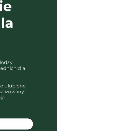
ie
la
?
olodzy
ednich dla
je ulubione
nalizowany
je