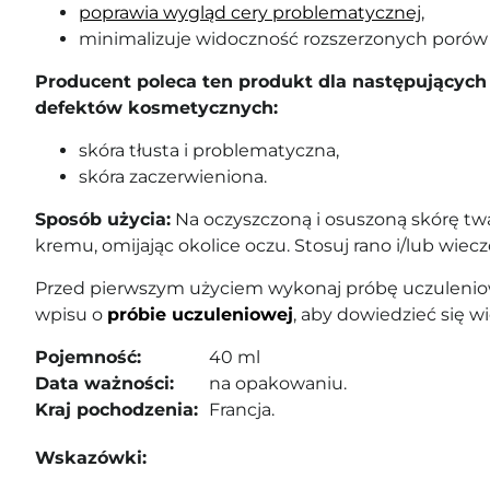
poprawia wygląd cery problematycznej
,
minimalizuje widoczność rozszerzonych porów 
Producent poleca ten produkt dla następujących 
defektów kosmetycznych:
skóra tłusta i problematyczna,
skóra zaczerwieniona.
Sposób użycia:
Na oczyszczoną i osuszoną skórę twa
kremu, omijając okolice oczu. Stosuj rano i/lub wie
Przed pierwszym użyciem wykonaj próbę uczuleniow
wpisu o
próbie uczuleniowej
, aby dowiedzieć się wi
Pojemność:
40 ml
Data ważności:
na opakowaniu.
Kraj pochodzenia:
Francja.
Wskazówki: