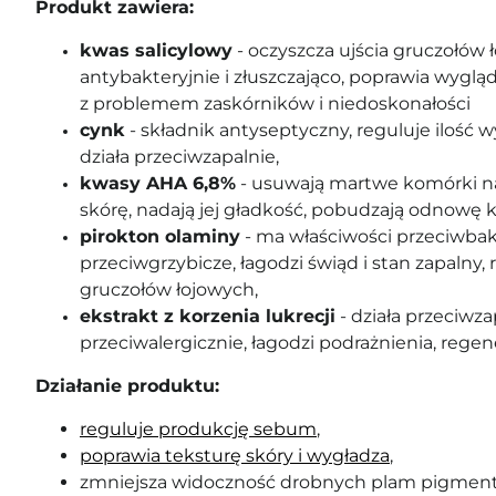
Produkt zawiera:
kwas salicylowy
-
oczyszcza ujścia gruczołów ł
antybakteryjnie i złuszczająco
, poprawia wyglą
z problemem zaskórników i niedoskonałości
cynk
- składnik antyseptyczny, reguluje ilość
działa przeciwzapalnie,
kwasy AHA 6,8%
- usuwają martwe komórki na
skórę, nadają jej gładkość, pobudzają odnowę 
pirokton olaminy
- ma właściwości przeciwbak
przeciwgrzybicze, łagodzi świąd i stan zapalny, 
gruczołów łojowych,
ekstrakt z korzenia lukrecji
- działa przeciwza
przeciwalergicznie, łagodzi podrażnienia, regene
Działanie produktu:
reguluje produkcję sebum
,
poprawia teksturę skóry i wygładza
,
zmniejsza widoczność drobnych plam pigment