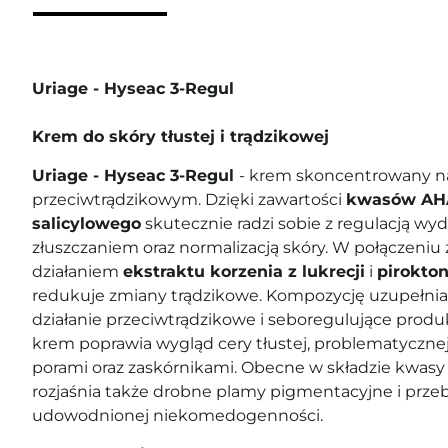
Uriage - Hyseac 3-Regul
Krem do skóry tłustej i trądzikowej
Uriage - Hyseac 3-Regul
- krem skoncentrowany na
przeciwtrądzikowym. Dzięki zawartości
kwasów AH
salicylowego
skutecznie radzi sobie z regulacją wy
złuszczaniem oraz normalizacją skóry. W połączeniu
działaniem
ekstraktu korzenia z lukrecji
i
pirokto
redukuje zmiany trądzikowe. Kompozycję uzupełni
działanie przeciwtrądzikowe i seboregulujące prod
krem poprawia wygląd cery tłustej, problematycznej
porami oraz zaskórnikami. Obecne w składzie kwasy
rozjaśnia także drobne plamy pigmentacyjne i przeb
udowodnionej niekomedogenności.