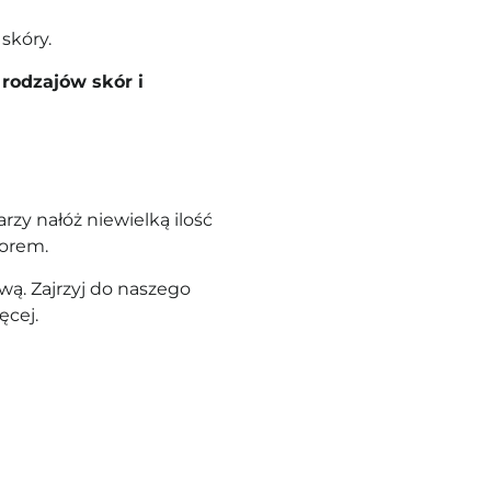
skóry.
rodzajów skór i
rzy nałóż niewielką ilość
czorem
.
ą. Zajrzyj do naszego
ęcej.