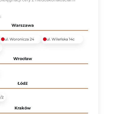
:
Warszawa
ul. Woronicza 24
ul. Wileńska 14c
6
Wrocław
Łódź
5/2
Kraków