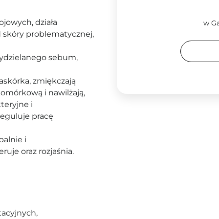
ojowych, działa
w Ga
d skóry problematycznej,
 wydzielanego sebum,
skórka, zmiękczają
komórkową i nawilżają,
teryjne i
reguluje pracę
palnie i
ruje oraz rozjaśnia.
acyjnych,