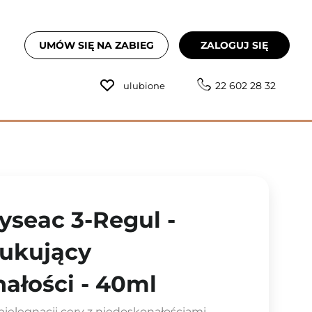
UMÓW SIĘ NA ZABIEG
ZALOGUJ SIĘ
22 602 28 32
ulubione
yseac 3-Regul -
ukujący
ałości - 40ml
ielęgnacji cery z niedoskonałościami