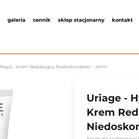
galeria
cennik
sklep stacjonarny
kontakt
-Regul - Krem Redukujący Niedoskonałości - 40ml
Uriage - H
Krem Red
Niedoskon
Krem do codziennej p