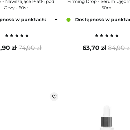
y - Nawilżające Płatki pod
Firming Drop - Serum Ujędrn
Oczy - 60szt
50ml
pność w punktach:
Dostępność w punkta
,90 zł
74,90 zł
63,70 zł
84,90 z