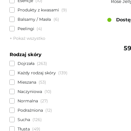
Esencje
10
Rose Jell
Produkty z kwasami
9
Balsamy / Masła
6
Dostę
Peelingi
4
+ Pokaż wszystko
59
Rodzaj skóry
Dojrzała
263
Każdy rodzaj skóry
139
Mieszana
53
Naczyniowa
10
Normalna
27
Podrażniona
12
Sucha
126
Tłusta
49