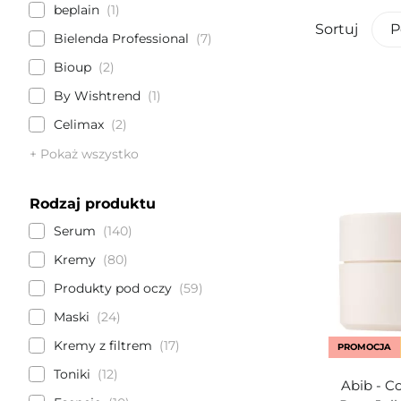
beplain
1
Sortuj
P
Bielenda Professional
7
Bioup
2
By Wishtrend
1
Celimax
2
+ Pokaż wszystko
Rodzaj produktu
Serum
140
Kremy
80
Produkty pod oczy
59
Maski
24
Kremy z filtrem
17
PROMOCJA
Toniki
12
Abib - C