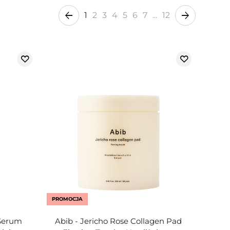
1
2
3
4
5
6
7
...
12
PROMOCJA
 Serum
Abib - Jericho Rose Collagen Pad