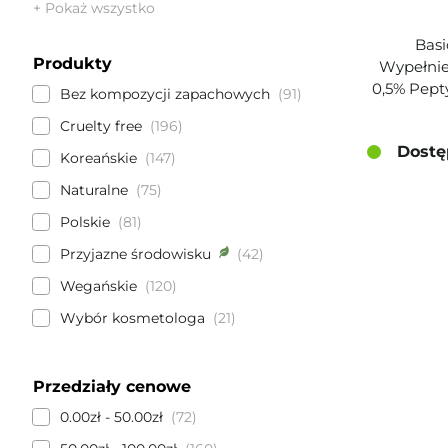
+ Pokaż wszystko
Basi
Produkty
Wypełnie
0,5% Pept
Bez kompozycji zapachowych
91
Cruelty free
196
Dostę
Koreańskie
147
Naturalne
75
Polskie
81
Przyjazne środowisku
42
Wegańskie
120
Wybór kosmetologa
21
Przedziały cenowe
0.00zł - 50.00zł
72