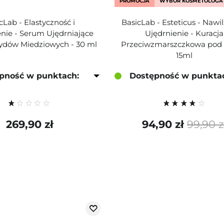
PROMOCJA
WYBÓR KOSMETOLOGA
cLab - Elastyczność i
BasicLab - Esteticus - Nawil
nie - Serum Ujędrniające
Ujędrnienie - Kuracja
ydów Miedziowych - 30 ml
Przeciwzmarszczkowa pod 
15ml
pność w punktach:
Dostępność w punkta
269,90 zł
94,90 zł
99,90 z