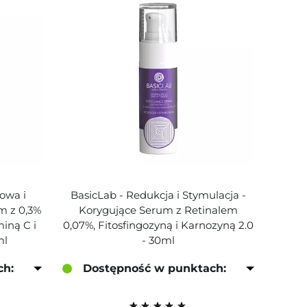
nowa i
BasicLab - Redukcja i Stymulacja -
m z 0,3%
Korygujące Serum z Retinalem
iną C i
0,07%, Fitosfingozyną i Karnozyną 2.0
ml
- 30ml
ch:
Dostępność w punktach: