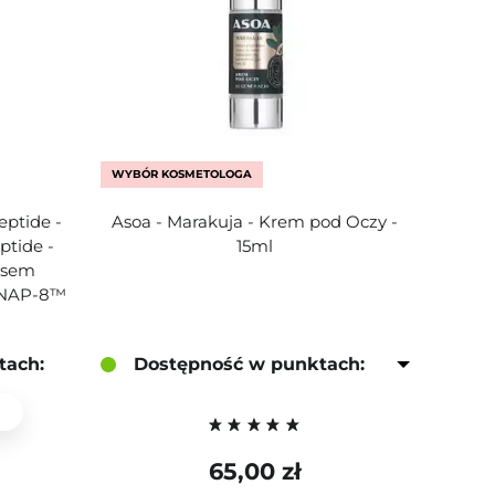
WYBÓR KOSMETOLOGA
Peptide -
Asoa - Marakuja - Krem pod Oczy -
tide -
15ml
asem
SNAP-8™
tach:
Dostępność w punktach:
65,00 zł