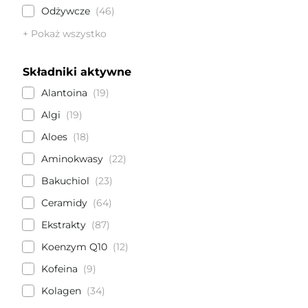
Odżywcze
46
+ Pokaż wszystko
Składniki aktywne
Alantoina
19
Algi
19
Aloes
18
Aminokwasy
22
Bakuchiol
23
Ceramidy
64
Ekstrakty
87
Koenzym Q10
12
Kofeina
9
Kolagen
34