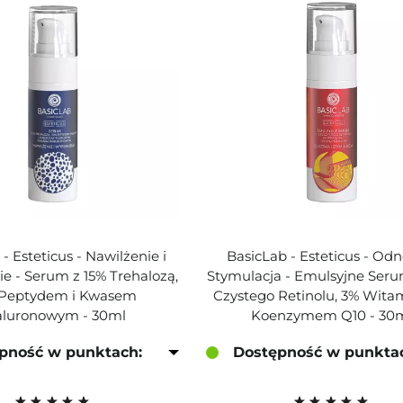
- Esteticus - Nawilżenie i
BasicLab - Esteticus - Od
e - Serum z 15% Trehalozą,
Stymulacja - Emulsyjne Seru
 Peptydem i Kwasem
Czystego Retinolu, 3% Witam
aluronowym - 30ml
Koenzymem Q10 - 30
pność w punktach:
Dostępność w punkta