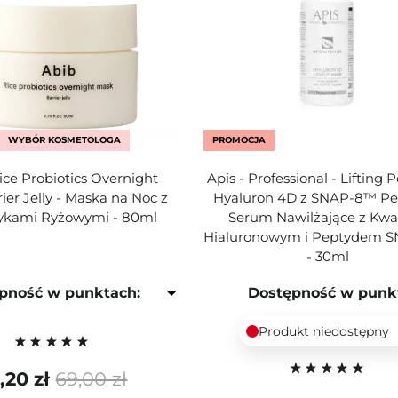
WYBÓR KOSMETOLOGA
PROMOCJA
ice Probiotics Overnight
Apis - Professional - Lifting 
ier Jelly - Maska na Noc z
Hyaluron 4D z SNAP-8™ Pep
ykami Ryżowymi - 80ml
Serum Nawilżające z Kw
Hialuronowym i Peptydem 
- 30ml
pność w punktach:
Dostępność w punk
Produkt niedostępny
,20 zł
69,00 zł