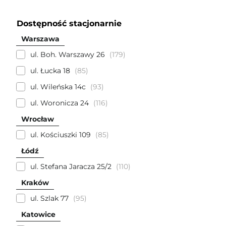
Dostępność stacjonarnie
Warszawa
ul. Boh. Warszawy 26
179
ul. Łucka 18
85
ul. Wileńska 14c
93
ul. Woronicza 24
116
Wrocław
ul. Kościuszki 109
85
Łódź
ul. Stefana Jaracza 25/2
110
Kraków
ul. Szlak 77
95
Katowice