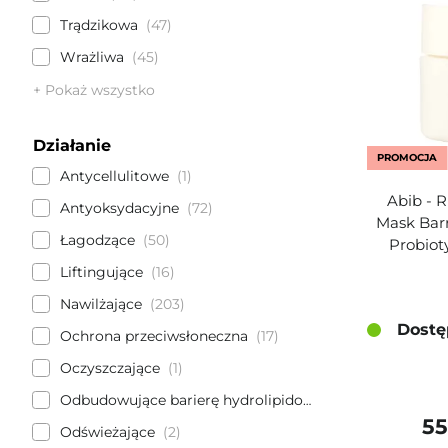
Trądzikowa
47
Wrażliwa
45
+ Pokaż wszystko
Działanie
PROMOCJA
Antycellulitowe
1
Abib - R
Antyoksydacyjne
72
Mask Barr
Łagodzące
50
Probiot
Liftingujące
16
Nawilżające
203
Dostę
Ochrona przeciwsłoneczna
17
Oczyszczające
1
Odbudowujące barierę hydrolipidową
14
55
Odświeżające
2