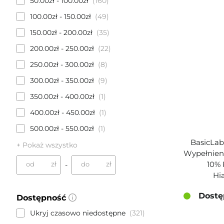
50.00zł - 100.00zł
160
100.00zł - 150.00zł
49
150.00zł - 200.00zł
35
200.00zł - 250.00zł
22
250.00zł - 300.00zł
8
300.00zł - 350.00zł
9
350.00zł - 400.00zł
1
400.00zł - 450.00zł
1
500.00zł - 550.00zł
1
BasicLab 
+ Pokaż wszystko
Wypełnieni
zł
zł
10%
od
do
-
Hi
Dostę
Dostępność
Ukryj czasowo niedostępne
321