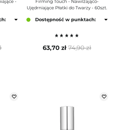
iające -
Firming Touch - Nawilżająco-
Ujędrniające Płatki do Twarzy - 60szt.
ch:
Dostępność w punktach:
ł
63,70 zł
74,90 zł