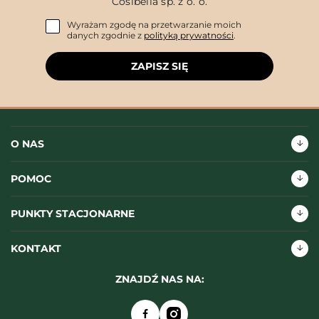
Cosibella sp. z o. o.
Wyrażam zgodę na przetwarzanie moich
danych zgodnie z
polityką prywatności
.
ZAPISZ SIĘ
O NAS
POMOC
PUNKTY STACJONARNE
KONTAKT
ZNAJDŹ NAS NA: