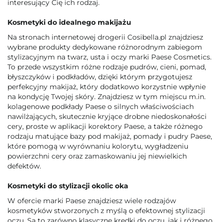
interesujący Cię ich rodzaj.
Kosmetyki do idealnego makijażu
Na stronach internetowej drogerii Cosibella.pl znajdziesz
wybrane produkty dedykowane różnorodnym zabiegom
stylizacyjnym na twarz, usta i oczy marki Paese Cosmetics.
To przede wszystkim różne rodzaje pudrów, cieni, pomad,
błyszczyków i podkładów, dzięki którym przygotujesz
perfekcyjny makijaż, który dodatkowo korzystnie wpłynie
na kondycję Twojej skóry. Znajdziesz w tym miejscu m.in.
kolagenowe podkłady Paese o silnych właściwościach
nawilżających, skutecznie kryjące drobne niedoskonałości
cery, proste w aplikacji korektory Paese, a także różnego
rodzaju matujące bazy pod makijaż, pomady i pudry Paese,
które pomogą w wyrównaniu kolorytu, wygładzeniu
powierzchni cery oraz zamaskowaniu jej niewielkich
defektów.
Kosmetyki do stylizacji okolic oka
W ofercie marki Paese znajdziesz wiele rodzajów
kosmetyków stworzonych z myślą o efektownej stylizacji
oczu. Są to zarówno klasyczne kredki do oczu, jak i różnego