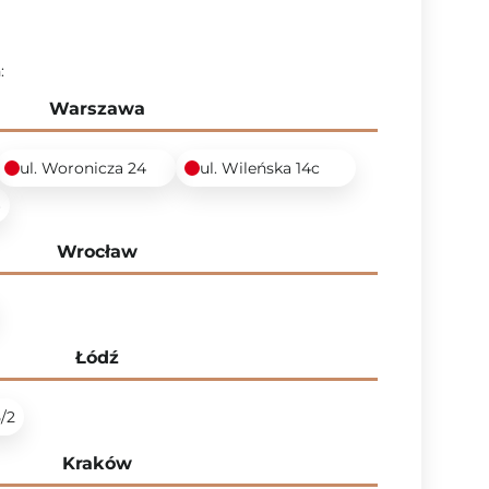
:
Warszawa
ul. Woronicza 24
ul. Wileńska 14c
6
Wrocław
Łódź
5/2
Kraków