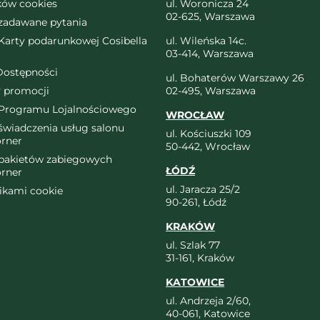
ików cookies
ul. Woronicza 24
02-625, Warszawa
 zadawane pytania
arty podarunkowej Cosibella
ul. Wileńska 14c.
03-414, Warszawa
Dostępności
ul. Bohaterów Warszawy 26
 promocji
02-495, Warszawa
Programu Lojalnościowego
WROCŁAW
wiadczenia usług salonu
ul. Kościuszki 109
orner
50-442, Wrocław
pakietów zabiegowych
ŁÓDŹ
orner
ul. Jaracza 25/2
likami cookie
90-261, Łódź
KRAKÓW
ul. Szlak 77
31-161, Kraków
KATOWICE
ul. Andrzeja 2/60,
40-061, Katowice