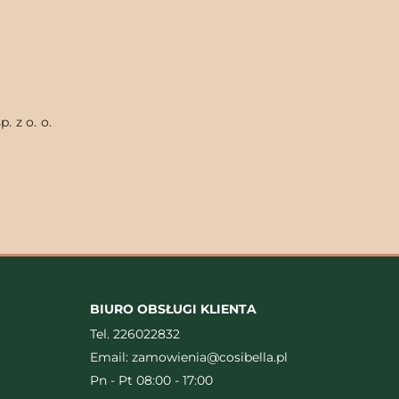
. z o. o.
BIURO OBSŁUGI KLIENTA
Tel.
226022832
Email:
zamowienia@cosibella.pl
Pn - Pt 08:00 - 17:00