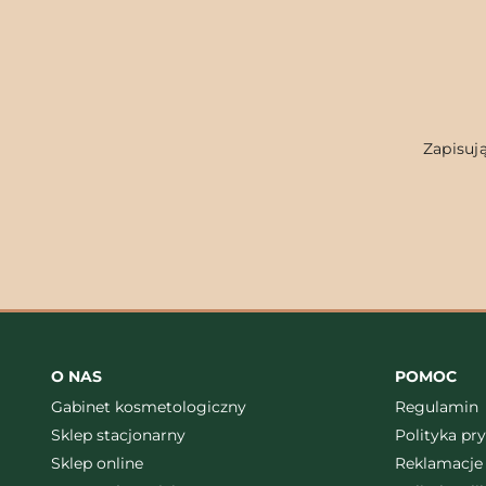
Zapisują
O NAS
POMOC
Gabinet kosmetologiczny
Regulamin
Sklep stacjonarny
Polityka pr
Sklep online
Reklamacje 