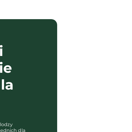
i
ie
la
?
olodzy
ednich dla