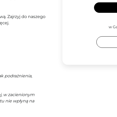
ą. Zajrzyj do naszego
ęcej.
w Ga
k podrażnienia,
j, w zacienionym
tu nie wpłyną na