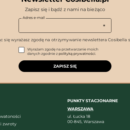
Zapisz się i bądź z nami na bieżąco
Adres e-mail
c się wyrażasz zgodę na otrzymywanie newslettera Cosibella sp
Wyrażam zgodę na przetwarzanie moich
danych zgodnie z
polityką prywatności
.
ZAPISZ SIĘ
PUNKTY STACJONARNE
WARSZAWA
ywatoności
ul. Łucka 18
00-845, Warszawa
i zwroty