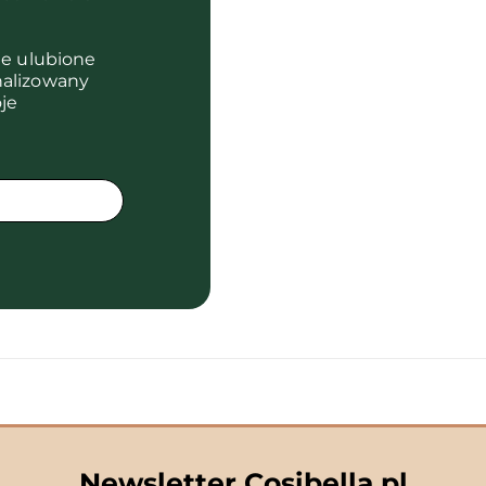
je ulubione
nalizowany
je
Newsletter Cosibella.pl