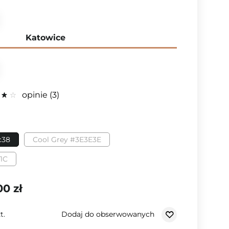
Katowice
opinie
3
c38
Cool Grey #3E3E3E
91C
00 zł
Dodaj do obserwowanych
t.