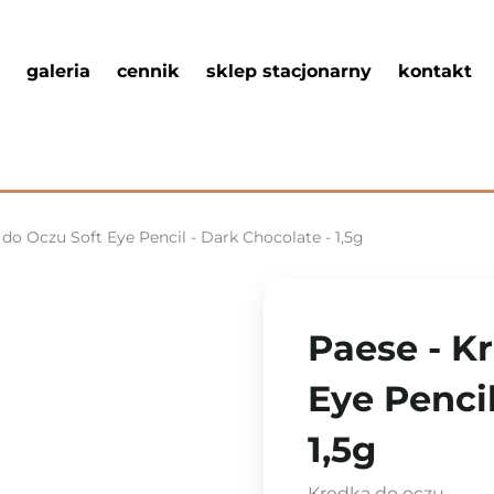
galeria
cennik
sklep stacjonarny
kontakt
 do Oczu Soft Eye Pencil - Dark Chocolate - 1,5g
Paese - K
Eye Pencil
1,5g
Kredka do oczu