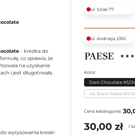
ul. Szlak 77
hocolate
ul. Andrzeja 2/60
hocolate
-
kredka do
ormułę, co sprawia, że
. Pozwala na uzyskanie
Kolor:
ach i jest długotrwała.
Dark Chocolate #523
Jet Black Paese #1C1
30,
Cena katalogowa:
30,00 zł
/
sz
j do wyrysowania kreski