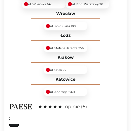
ul. Wileńska 14c
ul. Boh. Warszawy 26
Wrocław
ul. Kościuszki 109
Łódź
ul. Stefana Jaracza 25/2
Kraków
ul. Szlak 77
Katowice
ul. Andrzeja 2/60
opinie
6
: