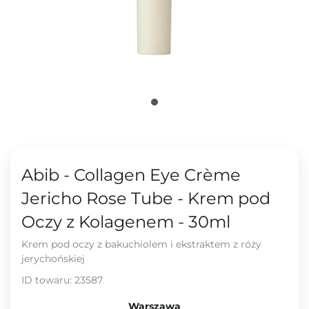
Abib - Collagen Eye Crème
Jericho Rose Tube - Krem pod
Oczy z Kolagenem - 30ml
Krem pod oczy z bakuchiolem i ekstraktem z róży
jerychońskiej
ID towaru:
23587
Warszawa