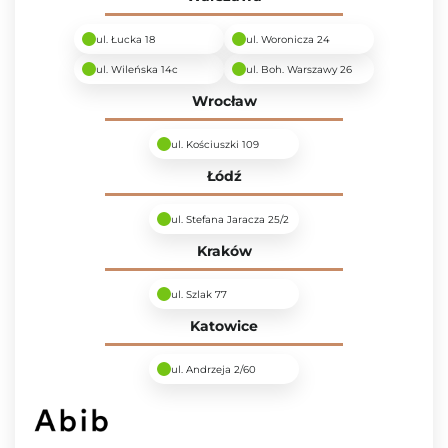
ul. Łucka 18
ul. Woronicza 24
ul. Wileńska 14c
ul. Boh. Warszawy 26
Wrocław
ul. Kościuszki 109
Łódź
ul. Stefana Jaracza 25/2
Kraków
ul. Szlak 77
Katowice
ul. Andrzeja 2/60