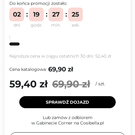
Do końca promocji zostało:
02
19
27
25
dni
godz.
min.
sek.
:
Najniższa cena w ciągu ostatnich 30 dni:
52,40 zł
69,90 zł
Cena katalogowa:
59,40 zł
69,90 zł
/
szt.
SPRAWDŹ DOJAZD
Lub zamów z odbiorem
w Gabinecie Corner na Cosibella.pl