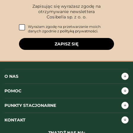
Zapisując się wyrażasz zgodę na
otrzymywanie newslettera
Cosibella sp. z o. o.
Wyrażam zgodę na przetwarzanie moich
danych zgodnie z
polityką prywatności
.
ZAPISZ SIĘ
O NAS
POMOC
PUNKTY STACJONARNE
KONTAKT
ZNAJDŹ NAS NA: