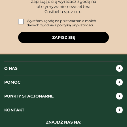
Zapisując się wyrażasz zgodę na
otrzymywanie newslettera
Cosibella sp. z o. o.
Wyrażam zgodę na przetwarzanie moich
danych zgodnie z
polityką prywatności
.
ZAPISZ SIĘ
O NAS
POMOC
PUNKTY STACJONARNE
KONTAKT
ZNAJDŹ NAS NA: