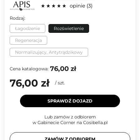
opinie
3
Rodzaj:
Łagodzenie
Rozświetlenie
Regeneracja
Normalizujący, Antytrądzikowy
76,00 zł
Cena katalogowa:
76,00 zł
/
szt.
SPRAWDŹ DOJAZD
Lub zamów z odbiorem
w Gabinecie Corner na Cosibella.pl
ZAMÓW Z ODBIOREM