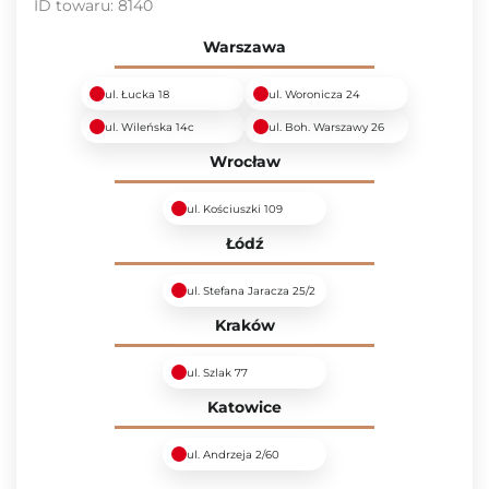
ID towaru:
8140
Warszawa
ul. Łucka 18
ul. Woronicza 24
ul. Wileńska 14c
ul. Boh. Warszawy 26
Wrocław
ul. Kościuszki 109
Łódź
ul. Stefana Jaracza 25/2
Kraków
ul. Szlak 77
Katowice
ul. Andrzeja 2/60