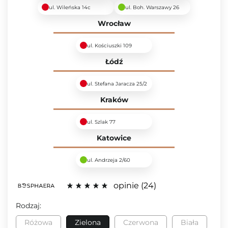
ul. Wileńska 14c
ul. Boh. Warszawy 26
Wrocław
ul. Kościuszki 109
Łódź
ul. Stefana Jaracza 25/2
Kraków
ul. Szlak 77
Katowice
ul. Andrzeja 2/60
opinie
24
Rodzaj:
Różowa
Zielona
Czerwona
Biała