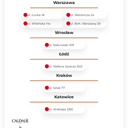
Warszawa
ul. Łucka 18
ul. Woronicza 24
ul. Wileńska 14c
ul. Boh. Warszawy 26
Wrocław
ul. Kościuszki 109
Łódź
ul. Stefana Jaracza 25/2
Kraków
ul. Szlak 77
Katowice
ul. Andrzeja 2/60