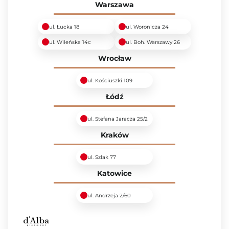
Warszawa
ul. Łucka 18
ul. Woronicza 24
ul. Wileńska 14c
ul. Boh. Warszawy 26
Wrocław
ul. Kościuszki 109
Łódź
ul. Stefana Jaracza 25/2
Kraków
ul. Szlak 77
Katowice
ul. Andrzeja 2/60