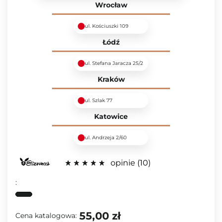
Wrocław
ul. Kościuszki 109
Łódź
ul. Stefana Jaracza 25/2
Kraków
ul. Szlak 77
Katowice
ul. Andrzeja 2/60
opinie
10
:
55,00 zł
Cena katalogowa: