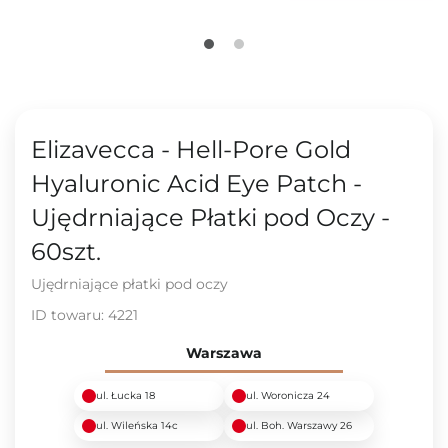
Elizavecca - Hell-Pore Gold
Hyaluronic Acid Eye Patch -
Ujędrniające Płatki pod Oczy -
60szt.
Ujędrniające płatki pod oczy
ID towaru:
4221
Warszawa
ul. Łucka 18
ul. Woronicza 24
ul. Wileńska 14c
ul. Boh. Warszawy 26