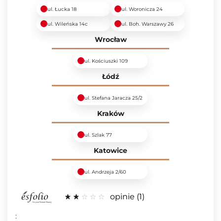
ul. Łucka 18
ul. Woronicza 24
ul. Wileńska 14c
ul. Boh. Warszawy 26
Wrocław
ul. Kościuszki 109
Łódź
ul. Stefana Jaracza 25/2
Kraków
ul. Szlak 77
Katowice
ul. Andrzeja 2/60
opinie
1
: