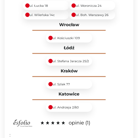
ul. Łucka 18
ul. Woronicza 24
ul. Wileńska 14c
ul. Boh. Warszawy 26
Wrocław
ul. Kościuszki 109
Łódź
ul. Stefana Jaracza 25/2
Kraków
ul. Szlak 77
Katowice
ul. Andrzeja 2/60
opinie
1
: