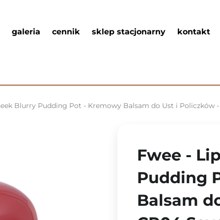
galeria
cennik
sklep stacjonarny
kontakt
eek Blurry Pudding Pot - Kremowy Balsam do Ust i Policzków -
Fwee - Li
Pudding 
Balsam do