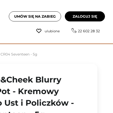
UMÓW SIĘ NA ZABIEG
ZALOGUJ SIĘ
22 602 28 32
ulubione
 CR04 Seventeen - 5g
p&Cheek Blurry
Pot - Kremowy
 Ust i Policzków -