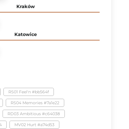
Kraków
Katowice
RS01 Feel'n #bb564f
RS04 Memories #7a1e22
RD03 Ambitious #c64038
4
MV02 Hurt #a74d53