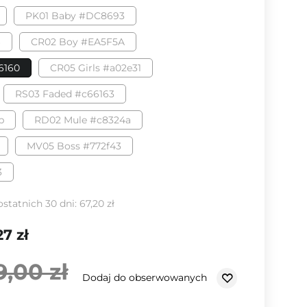
PK01 Baby #DC8693
6
CR02 Boy #EA5F5A
6160
CR05 Girls #a02e31
RS03 Faded #c66163
b
RD02 Mule #c8324a
MV05 Boss #772f43
3
ostatnich 30 dni:
67,20 zł
27 zł
9,00 zł
Dodaj do obserwowanych