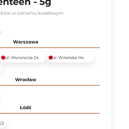
nteen - 5g
iczków w odcieniu koralowym
:
Warszawa
ul. Woronicza 24
ul. Wileńska 14c
6
Wrocław
Łódź
5/2