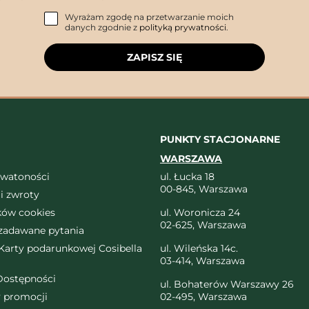
Wyrażam zgodę na przetwarzanie moich
danych zgodnie z
polityką prywatności
.
ZAPISZ SIĘ
PUNKTY STACJONARNE
WARSZAWA
ywatoności
ul. Łucka 18
00-845, Warszawa
i zwroty
ików cookies
ul. Woronicza 24
02-625, Warszawa
 zadawane pytania
arty podarunkowej Cosibella
ul. Wileńska 14c.
03-414, Warszawa
Dostępności
ul. Bohaterów Warszawy 26
 promocji
02-495, Warszawa