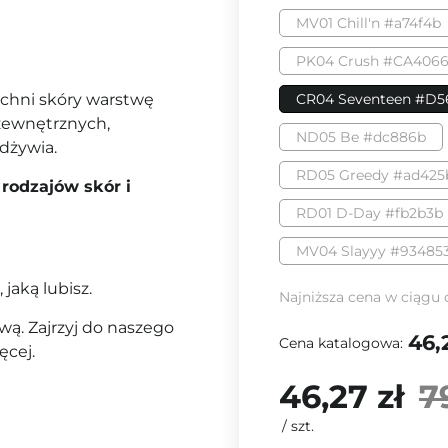
MV01 Chill'n #a74f4b
PK04 Crush #CA406
zchni skóry warstwę
CR04 Seventeen #D5
 zewnętrznych,
ND05 Be #dc886b
odżywia.
RD05 Greedy #ad425
rodzajów skór i
RD01 D-Day #fb2b3b
MV04 Slayyy #93485
 jaką lubisz.
Najniższa cena w ciągu 
ą. Zajrzyj do naszego
46,
Cena katalogowa:
ęcej.
46,27 zł
7
/
szt.