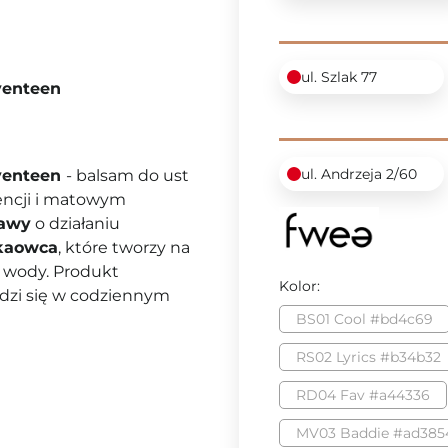
ul. Szlak 77
venteen
ul. Andrzeja 2/60
eventeen
- balsam do ust
tencji i matowym
gawy
o działaniu
akaowca
, które tworzy na
e wody. Produkt
Kolor:
wdzi się w codziennym
BS01 Cool #bd4c69
RS02 Lyrics #b34b32
RD04 Fav #a44336
MV03 Baddie #ad385