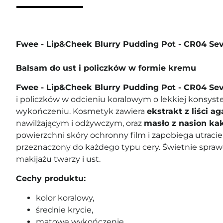
Fwee - Lip&Cheek Blurry Pudding Pot - CR04 Se
Balsam do ust i policzków w formie kremu
Fwee - Lip&Cheek Blurry Pudding Pot - CR04 S
i policzków w odcieniu koralowym o lekkiej konsys
wykończeniu. Kosmetyk zawiera
ekstrakt z liści a
nawilżającym i odżywczym, oraz
masło z nasion k
powierzchni skóry ochronny film i zapobiega utraci
przeznaczony do każdego typu cery. Świetnie spra
makijażu twarzy i ust.
Cechy produktu:
kolor koralowy,
średnie krycie,
matowe wykończenie,