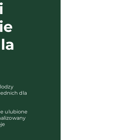
i
ie
la
?
olodzy
ednich dla
je ulubione
nalizowany
je