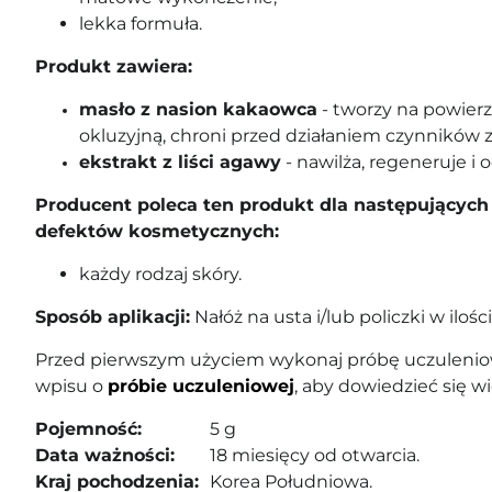
lekka formuła.
Produkt zawiera:
masło z nasion kakaowca
-
tworzy na powier
okluzyjną, chroni przed działaniem czynników
ekstrakt z liści agawy
- nawilża, regeneruje i 
Producent poleca ten produkt dla następujących 
defektów kosmetycznych:
każdy rodzaj skóry.
Sposób aplikacji:
Nałóż na usta i/lub policzki w ilości,
Przed pierwszym użyciem wykonaj próbę uczuleniow
wpisu o
próbie uczuleniowej
, aby dowiedzieć się wi
Pojemność:
5 g
Data ważności:
18 miesięcy od otwarcia.
Kraj pochodzenia:
Korea Południowa.