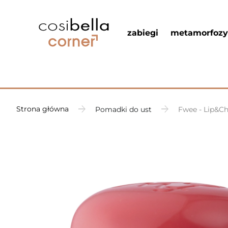
zabiegi
metamorfozy
Strona główna
Pomadki do ust
Fwee - Lip&Ch