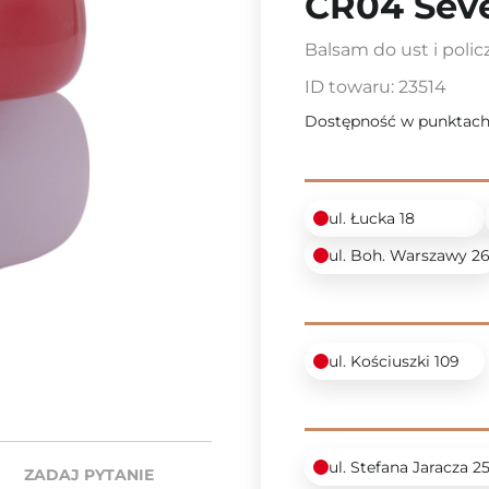
CR04 Seve
Balsam do ust i pol
ID towaru:
23514
Dostępność w punktach
ul. Łucka 18
ul. Boh. Warszawy 2
ul. Kościuszki 109
ul. Stefana Jaracza 2
ZADAJ PYTANIE