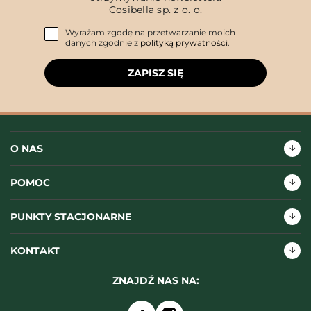
Cosibella sp. z o. o.
Wyrażam zgodę na przetwarzanie moich
danych zgodnie z
polityką prywatności
.
ZAPISZ SIĘ
O NAS
POMOC
PUNKTY STACJONARNE
KONTAKT
ZNAJDŹ NAS NA: