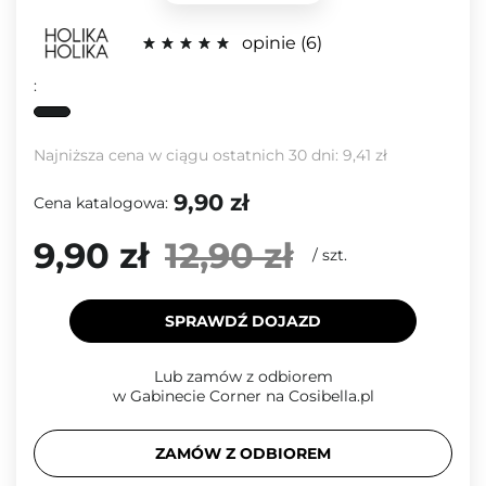
opinie
6
:
Najniższa cena w ciągu ostatnich 30 dni:
9,41 zł
9,90 zł
Cena katalogowa:
9,90 zł
12,90 zł
/
szt.
SPRAWDŹ DOJAZD
Lub zamów z odbiorem
w Gabinecie Corner na Cosibella.pl
ZAMÓW Z ODBIOREM