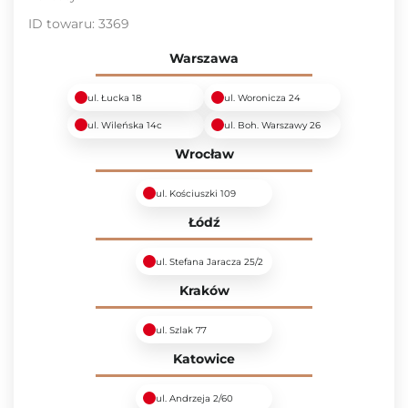
ID towaru:
3369
Warszawa
ul. Łucka 18
ul. Woronicza 24
ul. Wileńska 14c
ul. Boh. Warszawy 26
Wrocław
ul. Kościuszki 109
Łódź
ul. Stefana Jaracza 25/2
Kraków
ul. Szlak 77
Katowice
ul. Andrzeja 2/60