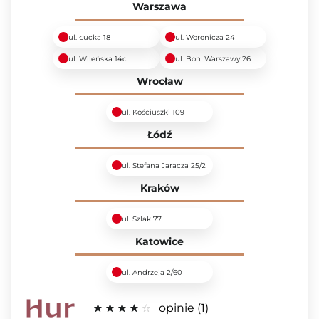
Warszawa
ul. Łucka 18
ul. Woronicza 24
ul. Wileńska 14c
ul. Boh. Warszawy 26
Wrocław
ul. Kościuszki 109
Łódź
ul. Stefana Jaracza 25/2
Kraków
ul. Szlak 77
Katowice
ul. Andrzeja 2/60
opinie
1