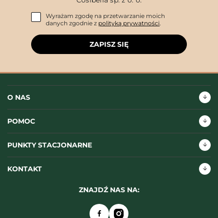
Cosibella sp. z o. o.
Wyrażam zgodę na przetwarzanie moich
danych zgodnie z
polityką prywatności
.
ZAPISZ SIĘ
O NAS
POMOC
PUNKTY STACJONARNE
KONTAKT
ZNAJDŹ NAS NA: