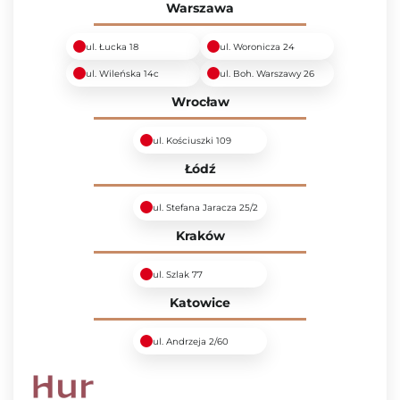
Warszawa
ul. Łucka 18
ul. Woronicza 24
ul. Wileńska 14c
ul. Boh. Warszawy 26
Wrocław
ul. Kościuszki 109
Łódź
ul. Stefana Jaracza 25/2
Kraków
ul. Szlak 77
Katowice
ul. Andrzeja 2/60