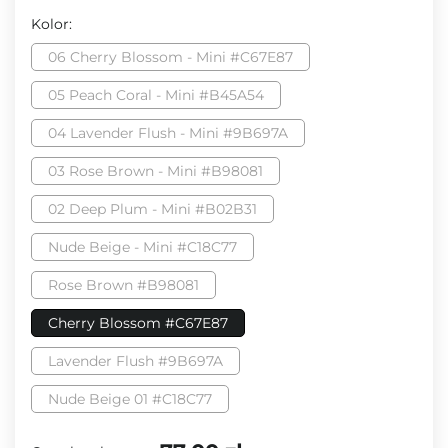
Kolor:
06 Cherry Blossom - Mini #C67E87
05 Peach Coral - Mini #B45A54
04 Lavender Flush - Mini #9B697A
03 Rose Brown - Mini #B98081
02 Deep Plum - Mini #B02B31
Nude Beige - Mini #C18C77
Rose Brown #B98081
Cherry Blossom #C67E87
Lavender Flush #9B697A
Nude Beige 01 #C18C77