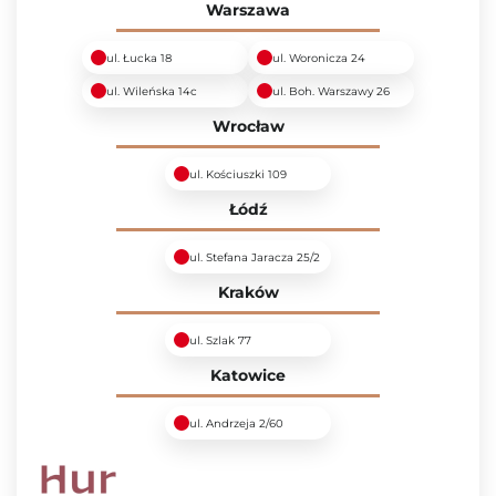
Warszawa
ul. Łucka 18
ul. Woronicza 24
ul. Wileńska 14c
ul. Boh. Warszawy 26
Wrocław
ul. Kościuszki 109
Łódź
ul. Stefana Jaracza 25/2
Kraków
ul. Szlak 77
Katowice
ul. Andrzeja 2/60