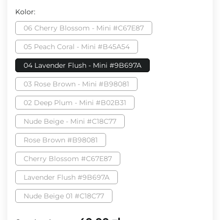
Kolor:
06 Cherry Blossom - Mini #C67E87
05 Peach Coral - Mini #B45A54
04 Lavender Flush - Mini #9B697A
03 Rose Brown - Mini #B98081
02 Deep Plum - Mini #B02B31
Nude Beige - Mini #C18C77
Rose Brown #B98081
Cherry Blossom #C67E87
Lavender Flush #9B697A
Nude Beige 01 #C18C77