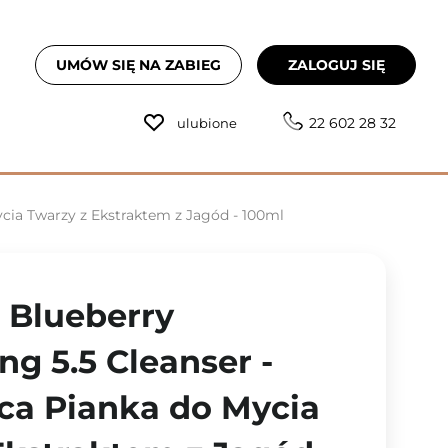
UMÓW SIĘ NA ZABIEG
ZALOGUJ SIĘ
22 602 28 32
ulubione
ycia Twarzy z Ekstraktem z Jagód - 100ml
- Blueberry
ng 5.5 Cleanser -
ca Pianka do Mycia