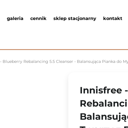
galeria
cennik
sklep stacjonarny
kontakt
 - Blueberry Rebalancing 5.5 Cleanser - Balansująca Pianka do M
Innisfree 
Rebalanci
Balansują