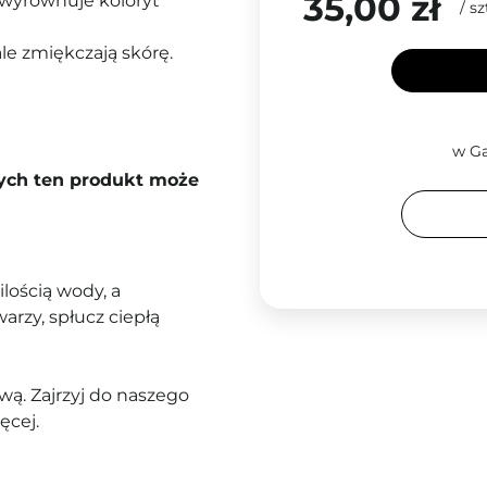
35,00 zł
, wyrównuje koloryt
/
sz
le zmiękczają skórę.
w Ga
rych ten produkt może
ilością wody, a
arzy, spłucz ciepłą
ą. Zajrzyj do naszego
ęcej.