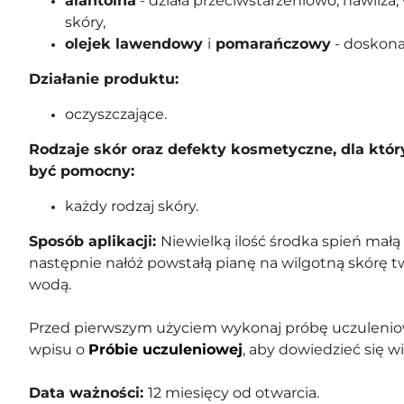
alantoina
- działa przeciwstarzeniowo, nawilża
skóry,
olejek lawendowy
i
pomarańczowy
- doskona
Działanie produktu:
oczyszczające.
Rodzaje skór oraz defekty kosmetyczne, dla któ
być pomocny:
każdy rodzaj skóry.
Sposób aplikacji:
Niewielką ilość środka spień małą 
następnie nałóż powstałą pianę na wilgotną skórę tw
wodą.
Przed pierwszym użyciem wykonaj próbę uczuleniow
wpisu o
Próbie uczuleniowej
, aby dowiedzieć się wi
Data ważności:
12 miesięcy od otwarcia.