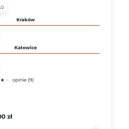
5/2
Kraków
Katowice
opinie
9
00 zł