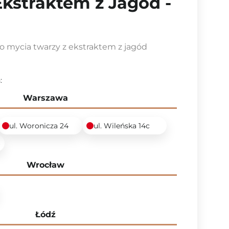
Ekstraktem z Jagód -
o mycia twarzy z ekstraktem z jagód
:
Warszawa
ul. Woronicza 24
ul. Wileńska 14c
6
Wrocław
Łódź