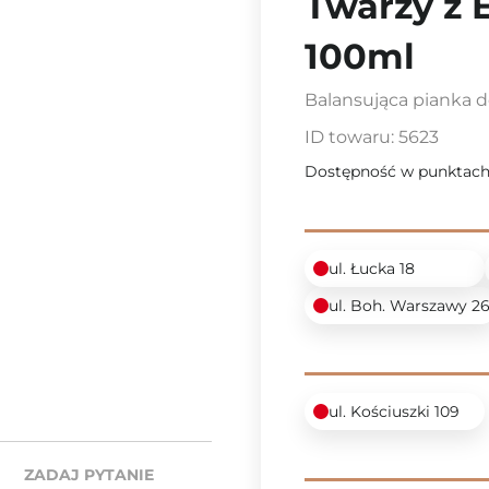
Twarzy z 
100ml
Balansująca pianka d
ID towaru:
5623
Dostępność w punktach
ul. Łucka 18
ul. Boh. Warszawy 2
ul. Kościuszki 109
ZADAJ PYTANIE