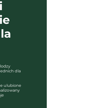
i
ie
la
?
olodzy
ednich dla
je ulubione
nalizowany
je