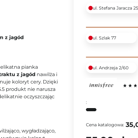
ul. Stefana Jaracza 2
m z jagód
ul. Szlak 77
delikatna pianka
ul. Andrzeja 2/60
traktu z jagód
nawilża i
uje koloryt cery. Dzięki
.5 produkt nie narusza
delikatnie oczyszczając
:
35,
Cena katalogowa:
wilżająco, wygładzająco,