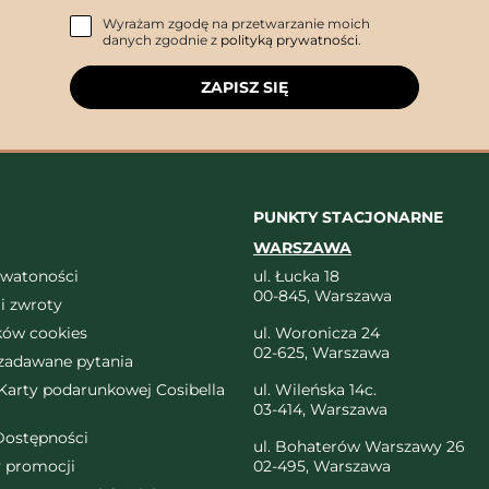
Wyrażam zgodę na przetwarzanie moich
danych zgodnie z
polityką prywatności
.
ZAPISZ SIĘ
PUNKTY STACJONARNE
WARSZAWA
ywatoności
ul. Łucka 18
00-845, Warszawa
i zwroty
ików cookies
ul. Woronicza 24
02-625, Warszawa
 zadawane pytania
arty podarunkowej Cosibella
ul. Wileńska 14c.
03-414, Warszawa
Dostępności
ul. Bohaterów Warszawy 26
 promocji
02-495, Warszawa