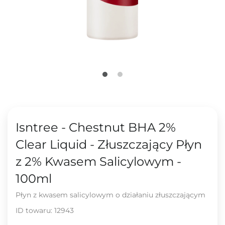
Isntree - Chestnut BHA 2%
Clear Liquid - Złuszczający Płyn
z 2% Kwasem Salicylowym -
100ml
Płyn z kwasem salicylowym o działaniu złuszczającym
ID towaru:
12943