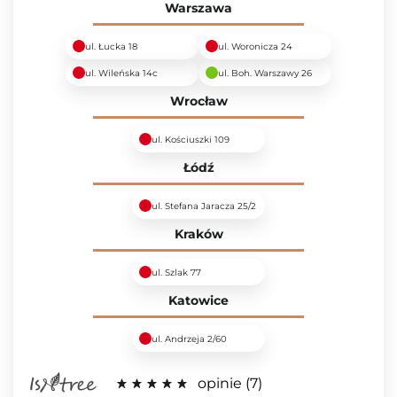
Warszawa
ul. Łucka 18
ul. Woronicza 24
ul. Wileńska 14c
ul. Boh. Warszawy 26
Wrocław
ul. Kościuszki 109
Łódź
ul. Stefana Jaracza 25/2
Kraków
ul. Szlak 77
Katowice
ul. Andrzeja 2/60
opinie
7