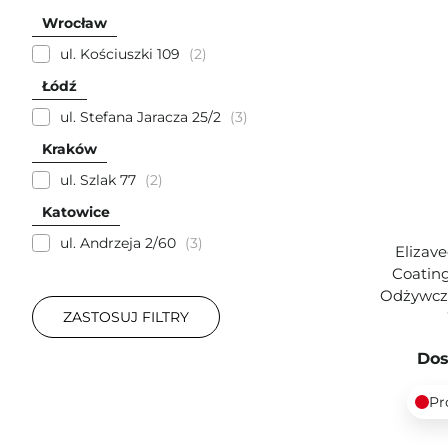
Wrocław
ul. Kościuszki 109
2
Łódź
ul. Stefana Jaracza 25/2
3
Kraków
ul. Szlak 77
2
Katowice
ul. Andrzeja 2/60
3
Elizav
Coating
Odżywcz
ZASTOSUJ FILTRY
Dos
Pr