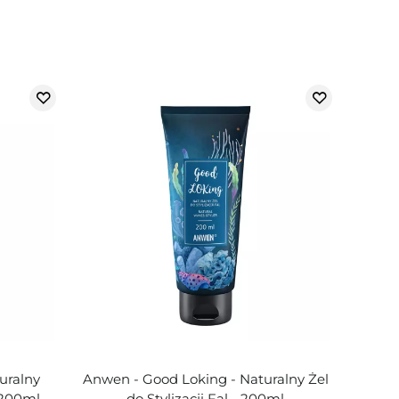
uralny
Anwen - Good Loking - Naturalny Żel
 200ml
do Stylizacji Fal - 200ml