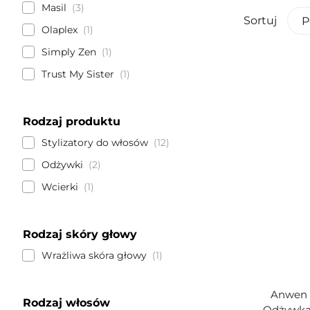
Masil
3
Sortuj
P
Olaplex
1
Simply Zen
1
Trust My Sister
1
Rodzaj produktu
Stylizatory do włosów
12
Odżywki
2
Wcierki
1
Rodzaj skóry głowy
Wrażliwa skóra głowy
1
Anwen 
Rodzaj włosów
Odżywka 