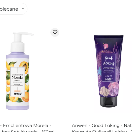
olecane
- Emolientowa Morela -
Anwen - Good Loking - Nat
bez Spłukiwania - 150ml
Krem do Stylizacji Loków -