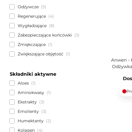
Odżywcze
5
Regenerujące
4
Wygładzające
8
Zabezpieczające końcówki
3
Zmiękczające
1
Zwiększające objętość
1
Anwen - 
Odżywka 
Składniki aktywne
Dos
Aloes
1
Pr
Aminokwasy
1
Ekstrakty
3
Emolienty
3
Humektanty
2
Kolagen
4