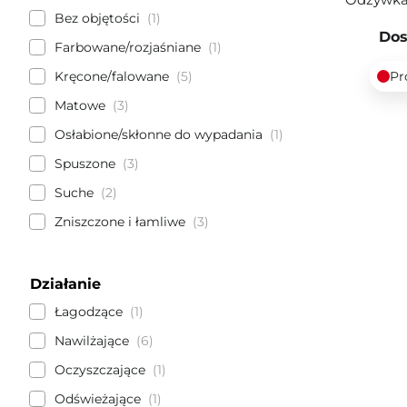
Bez objętości
1
Dos
Farbowane/rozjaśniane
1
Kręcone/falowane
5
Pr
Matowe
3
Osłabione/skłonne do wypadania
1
Spuszone
3
Suche
2
Zniszczone i łamliwe
3
Działanie
Łagodzące
1
Nawilżające
6
Oczyszczające
1
Odświeżające
1