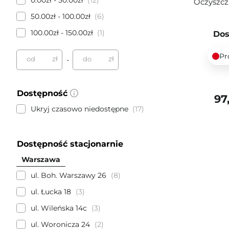
0.00zł - 50.00zł
12
Oczyszcz
50.00zł - 100.00zł
6
100.00zł - 150.00zł
1
Dos
Pr
zł
zł
od
do
-
Dostępność
97
Ukryj czasowo niedostępne
17
Dostępność stacjonarnie
Warszawa
ul. Boh. Warszawy 26
8
ul. Łucka 18
3
ul. Wileńska 14c
3
ul. Woronicza 24
2