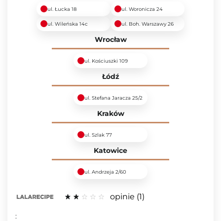
ul. Łucka 18
ul. Woronicza 24
ul. Wileńska 14c
ul. Boh. Warszawy 26
Wrocław
ul. Kościuszki 109
Łódź
ul. Stefana Jaracza 25/2
Kraków
ul. Szlak 77
Katowice
ul. Andrzeja 2/60
opinie
1
: