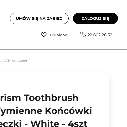
UMÓW SIĘ NA ZABIEG
ZALOGUJ SIĘ
22 602 28 32
ulubione
- White - 4szt
Prism Toothbrush
Wymienne Końcówki
czki - White - 4szt