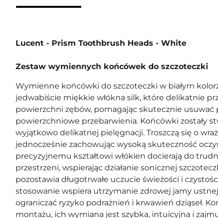
Lucent - Prism Toothbrush Heads - White
Zestaw wymiennych końcówek do szczoteczki
Wymienne końcówki do szczoteczki w białym kolo
jedwabiście miękkie włókna silk, które delikatnie pr
powierzchni zębów, pomagając skutecznie usuwać p
powierzchniowe przebarwienia. Końcówki zostały st
wyjątkowo delikatnej pielęgnacji. Troszczą się o wrażl
jednocześnie zachowując wysoką skuteczność oczys
precyzyjnemu kształtowi włókien docierają do tru
przestrzeni, wspierając działanie sonicznej szczotec
pozostawia długotrwałe uczucie świeżości i czystości
stosowanie wspiera utrzymanie zdrowej jamy ustne
ograniczać ryzyko podrażnień i krwawień dziąseł. K
montażu, ich wymiana jest szybka, intuicyjna i zajmu