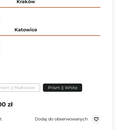
Kraków
Katowice
rism || Multicolor
Prism || White
00 zł
Dodaj do obserwowanych
t.