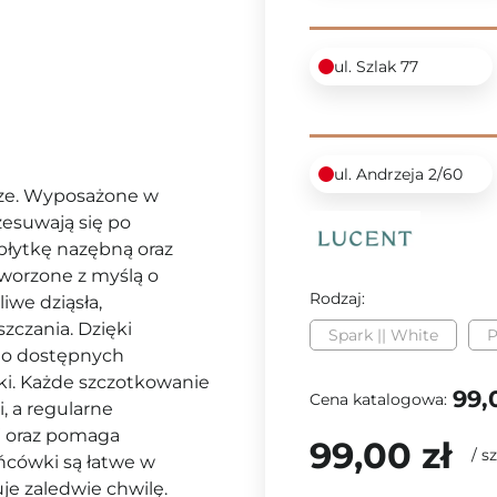
ul. Szlak 77
ul. Andrzeja 2/60
rze. Wyposażone w
zesuwają się po
łytkę nazębną oraz
worzone z myślą o
Rodzaj:
iwe dziąsła,
zczania. Dzięki
Spark || White
P
dno dostępnych
zki. Każde szczotkowanie
99,
Cena katalogowa:
, a regularne
j oraz pomaga
99,00 zł
/
sz
ońcówki są łatwe w
je zaledwie chwilę.