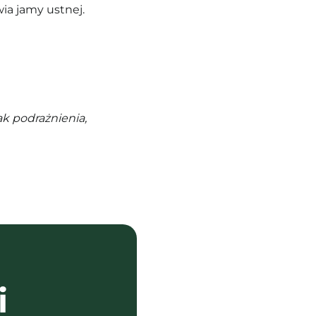
ia jamy ustnej.
k podrażnienia,
i