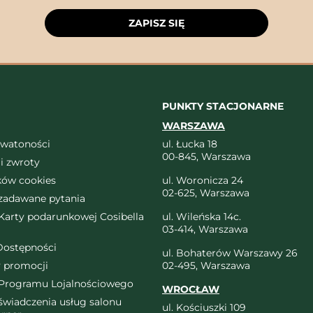
ZAPISZ SIĘ
PUNKTY STACJONARNE
WARSZAWA
ywatoności
ul. Łucka 18
00-845, Warszawa
i zwroty
ików cookies
ul. Woronicza 24
02-625, Warszawa
 zadawane pytania
arty podarunkowej Cosibella
ul. Wileńska 14c.
03-414, Warszawa
Dostępności
ul. Bohaterów Warszawy 26
 promocji
02-495, Warszawa
Programu Lojalnościowego
WROCŁAW
wiadczenia usług salonu
ul. Kościuszki 109