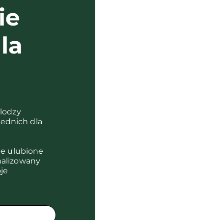
ie
la
?
olodzy
ednich dla
je ulubione
nalizowany
je