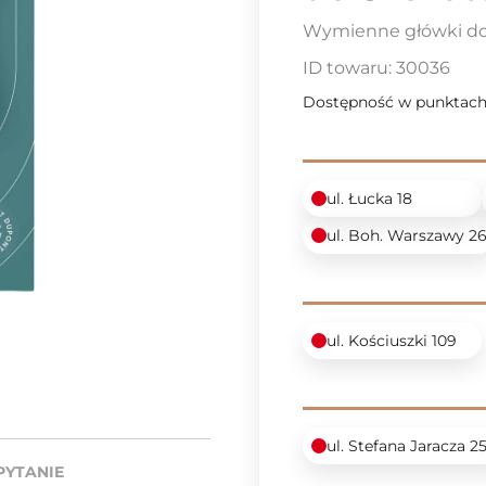
Wymienne główki do
ID towaru:
30036
Dostępność w punktach
ul. Łucka 18
ul. Boh. Warszawy 2
ul. Kościuszki 109
ul. Stefana Jaracza 2
PYTANIE