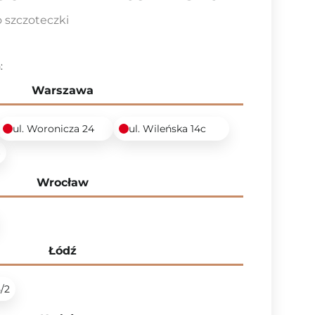
 szczoteczki
:
Warszawa
ul. Woronicza 24
ul. Wileńska 14c
6
Wrocław
Łódź
5/2