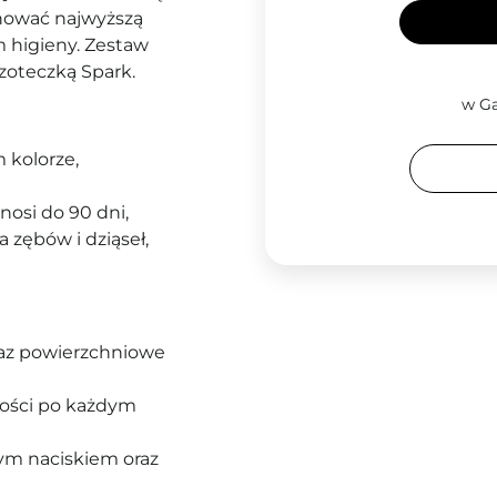
chować najwyższą
 higieny. Zestaw
zoteczką Spark.
w Ga
 kolorze,
osi do 90 dni,
a zębów i dziąseł,
az powierzchniowe
żości po każdym
ym naciskiem oraz