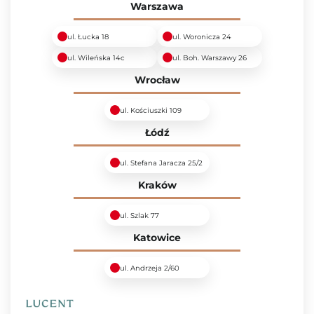
Warszawa
ul. Łucka 18
ul. Woronicza 24
ul. Wileńska 14c
ul. Boh. Warszawy 26
Wrocław
ul. Kościuszki 109
Łódź
ul. Stefana Jaracza 25/2
Kraków
ul. Szlak 77
Katowice
ul. Andrzeja 2/60