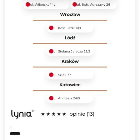
ul. Wileńska 14c
ul. Boh. Warszawy 26
Wrocław
ul. Kościuszki 109
Łódź
ul. Stefana Jaracza 25/2
Kraków
ul. Szlak 77
Katowice
ul. Andrzeja 2/60
opinie
13
: