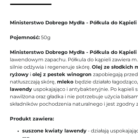
Ministerstwo Dobrego Mydła - Półkula do Kąpiel
Pojemność:
50g
Ministerstwo Dobrego Mydła - Półkula do Kąpie
lawendowym zapachu. Półkula do kąpieli zawiera m.
silnie odżywia i regeneruje skórę.
Olej ze słodkich
ryżowy
i
olej z pestek winogron
zapobiegają przed
natłuszczają skórę,
mleko
będzie działało łagodząco
lawendy
uspokajająco i antybakteryjnie. Po kąpieli s
nawilżona oraz gładka i nie potrzebuje użycia balsa
składników pochodzenia naturalnego i jest zgodny z 
Produkt zawiera:
suszone kwiaty lawendy
- działają uspokajają