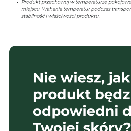
Produkt przechowuj w temperaturze pokojowe
miejscu. Wahania temperatur podczas transpor
stabilność i właściwości produktu.
Nie wiesz, jak
produkt będz
odpowiedni d
Twojej skóry