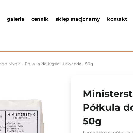
galeria
cennik
sklep stacjonarny
kontakt
go Mydła - Półkula do Kąpieli Lawenda - 50g
Ministers
Półkula d
50g
Lawendowa półkula d