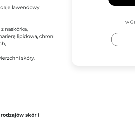
adaje lawendowy
w Ga
 z naskórka,
arierę lipidową, chroni
ch,
erzchni skóry.
rodzajów skór i