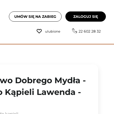
UMÓW SIĘ NA ZABIEG
ZALOGUJ SIĘ
22 602 28 32
ulubione
two Dobrego Mydła -
o Kąpieli Lawenda -
o kąpieli