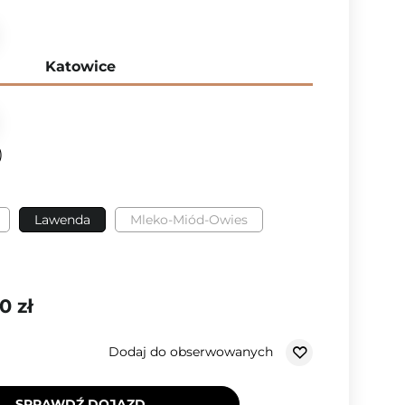
Katowice
Lawenda
Mleko-Miód-Owies
0 zł
Dodaj do obserwowanych
SPRAWDŹ DOJAZD