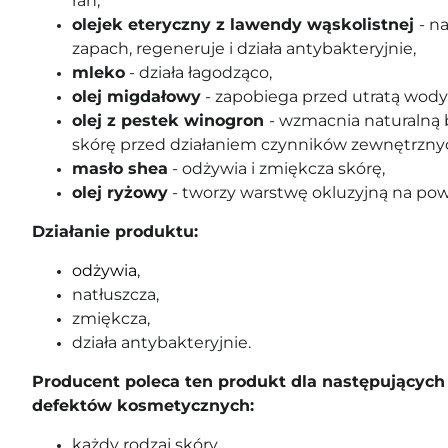
ran,
olejek eteryczny z lawendy wąskolistnej
- n
zapach, regeneruje i działa antybakteryjnie,
mleko
- działa łagodząco,
olej migdałowy
- zapobiega przed utratą wody
olej z pestek winogron
- wzmacnia naturalną b
skórę przed działaniem czynników zewnętrzny
masło shea
- odżywia i zmiękcza skórę,
olej ryżowy
- tworzy warstwę okluzyjną na powi
Działanie produktu:
odżywia
,
natłuszcza,
zmiękcza,
działa antybakteryjnie.
Producent poleca ten produkt dla następujących 
defektów kosmetycznych:
każdy rodzaj skóry.