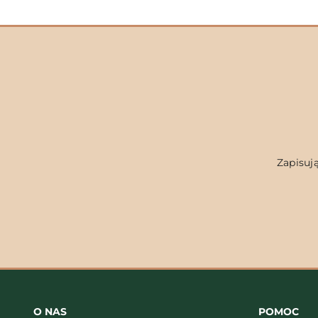
Zapisują
O NAS
POMOC