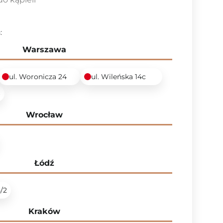
:
Warszawa
ul. Woronicza 24
ul. Wileńska 14c
6
Wrocław
Łódź
5/2
Kraków