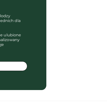
olodzy
ednich dla
je ulubione
nalizowany
je