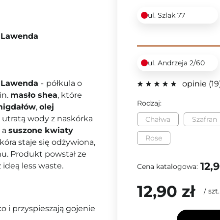
ul. Szlak 77
i Lawenda
ul. Andrzeja 2/60
li Lawenda
-
półkula o
opinie
19
in.
masło shea
, które
Rodzaj:
 migdałów
,
olej
 utratą wody z naskórka
Chałwa
Szafran
, a
suszone kwiaty
Rose
kóra staje się odżywiona,
mu. Produkt powstał ze
12,9
ideą less waste.
Cena katalogowa:
12,90 zł
/
szt.
co i przyspieszają gojenie