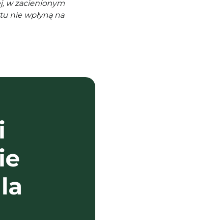
j, w zacienionym
tu nie wpłyną na
i
ie
la
?