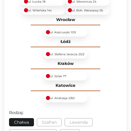
ul. Łucka 18
ul. Woronicza 24
ul. Wileńska 14c
ul. Boh. Warszawy 26
Wrocław
ul. Kościuszki 109
Łódź
ul. Stefana Jaracza 25/2
Kraków
ul. Szlak 77
Katowice
ul. Andrzeja 2/60
Rodzaj:
Chałwa
Szafran
Lawenda