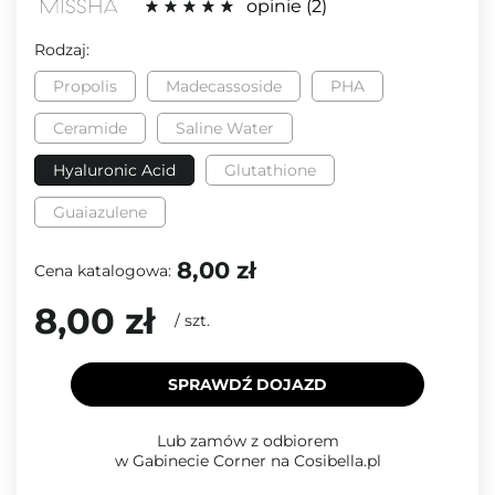
opinie
2
Rodzaj:
Propolis
Madecassoside
PHA
Ceramide
Saline Water
Hyaluronic Acid
Glutathione
Guaiazulene
8,00 zł
Cena katalogowa:
8,00 zł
/
szt.
SPRAWDŹ DOJAZD
Lub zamów z odbiorem
w Gabinecie Corner na Cosibella.pl