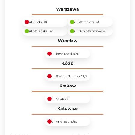
Warszawa
ul. Łucka 18
ul. Woronicza 24
ul. Wileńska 14c
ul. Boh. Warszawy 26
Wrocław
ul. Kościuszki 109
Łódź
ul. Stefana Jaracza 25/2
Kraków
ul. Szlak 77
Katowice
ul. Andrzeja 2/60