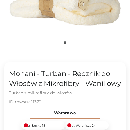
Mohani - Turban - Ręcznik do
Włosów z Mikrofibry - Waniliowy
Turban z mikrofibry do włosów
ID towaru:
11379
Warszawa
ul. Łucka 18
ul. Woronicza 24