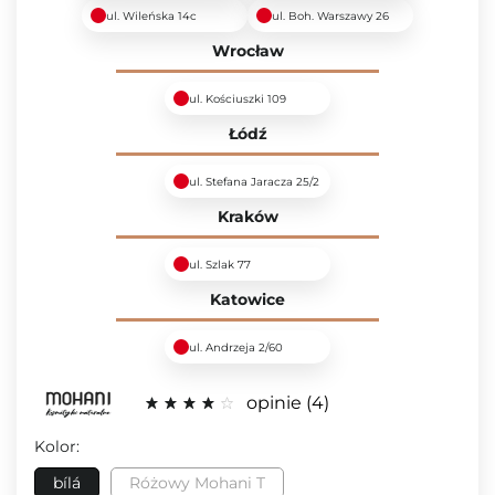
ul. Wileńska 14c
ul. Boh. Warszawy 26
Wrocław
ul. Kościuszki 109
Łódź
ul. Stefana Jaracza 25/2
Kraków
ul. Szlak 77
Katowice
ul. Andrzeja 2/60
opinie
4
Kolor:
bílá
Różowy Mohani T