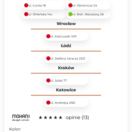
ul. Łucka 18
ul. Woronicza 24
ul. Wileńska 14c
ul. Boh. Warszawy 26
Wrocław
ul. Kościuszki 109
Łódź
ul. Stefana Jaracza 25/2
Kraków
ul. Szlak 77
Katowice
ul. Andrzeja 2/60
opinie
13
Kolor: