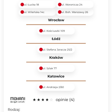
ul. Łucka 18
ul. Woronicza 24
ul. Wileńska 14c
ul. Boh. Warszawy 26
Wrocław
ul. Kościuszki 109
Łódź
ul. Stefana Jaracza 25/2
Kraków
ul. Szlak 77
Katowice
ul. Andrzeja 2/60
opinie
4
Rodzaj: