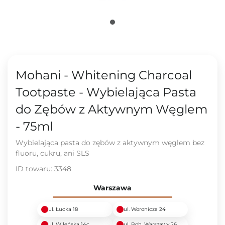
Mohani - Whitening Charcoal
Tootpaste - Wybielająca Pasta
do Zębów z Aktywnym Węglem
- 75ml
Wybielająca pasta do zębów z aktywnym węglem bez
fluoru, cukru, ani SLS
ID towaru:
3348
Warszawa
ul. Łucka 18
ul. Woronicza 24
ul. Wileńska 14c
ul. Boh. Warszawy 26