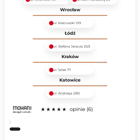
Wrocław
ul. Kościuszki 109
Łódź
ul. Stefana Jaracza 25/2
Kraków
ul. Szlak 77
Katowice
ul. Andrzeja 2/60
opinie
6
: