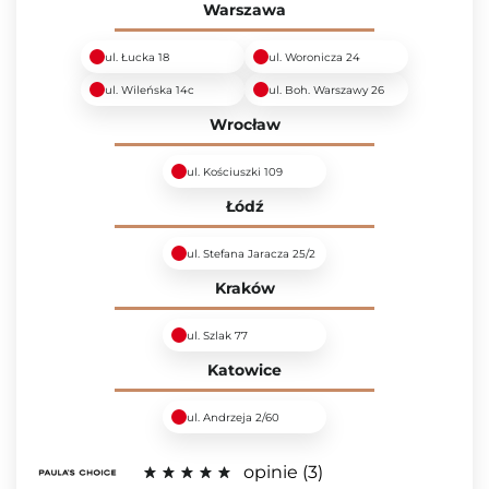
Warszawa
ul. Łucka 18
ul. Woronicza 24
ul. Wileńska 14c
ul. Boh. Warszawy 26
Wrocław
ul. Kościuszki 109
Łódź
ul. Stefana Jaracza 25/2
Kraków
ul. Szlak 77
Katowice
ul. Andrzeja 2/60
opinie
3