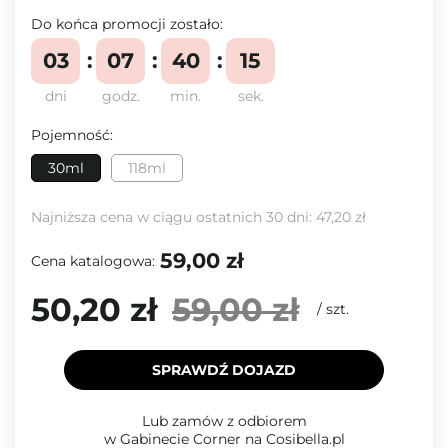
Do końca promocji zostało:
03
07
40
15
dni
godz.
min.
sek.
Pojemność:
30ml
118ml
Najniższa cena w ciągu ostatnich 30 dni:
47,20 zł
59,00 zł
Cena katalogowa:
50,20 zł
59,00 zł
/
szt.
SPRAWDŹ DOJAZD
Lub zamów z odbiorem
w Gabinecie Corner na Cosibella.pl