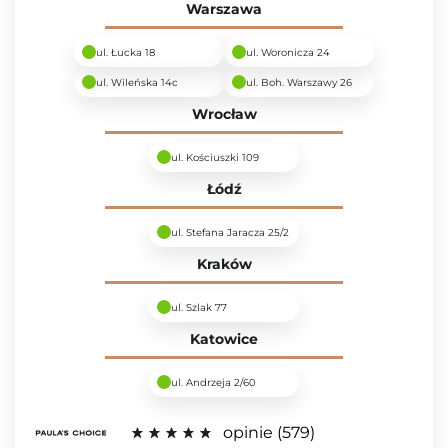
Warszawa
ul. Łucka 18
ul. Woronicza 24
ul. Wileńska 14c
ul. Boh. Warszawy 26
Wrocław
ul. Kościuszki 109
Łódź
ul. Stefana Jaracza 25/2
Kraków
ul. Szlak 77
Katowice
ul. Andrzeja 2/60
opinie
579