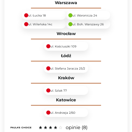
Warszawa
ul. Łucka 18
ul. Woronicza 24
ul. Wileńska 14c
ul. Boh. Warszawy 26
Wrocław
ul. Kościuszki 109
Łódź
ul. Stefana Jaracza 25/2
Kraków
ul. Szlak 77
Katowice
ul. Andrzeja 2/60
opinie
8