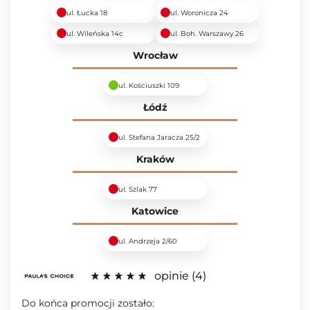
ul. Łucka 18
ul. Woronicza 24
ul. Wileńska 14c
ul. Boh. Warszawy 26
Wrocław
ul. Kościuszki 109
Łódź
ul. Stefana Jaracza 25/2
Kraków
ul. Szlak 77
Katowice
ul. Andrzeja 2/60
opinie
4
Do końca promocji zostało: