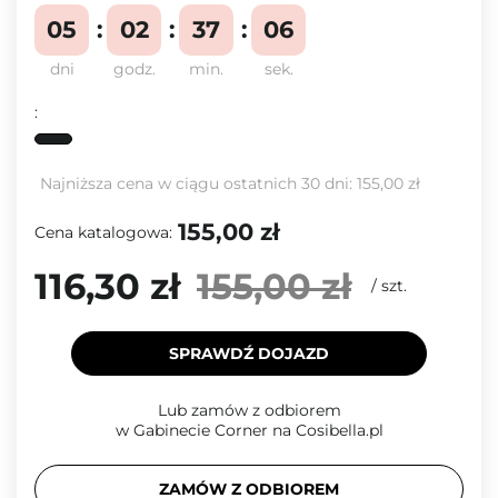
05
02
37
05
dni
godz.
min.
sek.
:
Najniższa cena w ciągu ostatnich 30 dni:
155,00 zł
155,00 zł
Cena katalogowa:
116,30 zł
155,00 zł
/
szt.
SPRAWDŹ DOJAZD
Lub zamów z odbiorem
w Gabinecie Corner na Cosibella.pl
ZAMÓW Z ODBIOREM