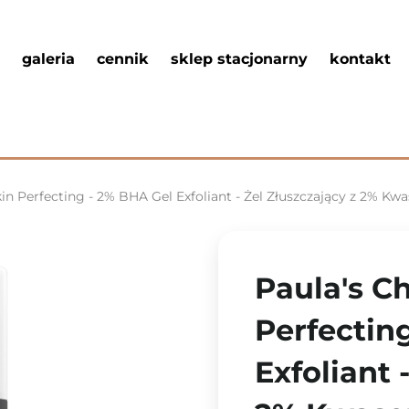
galeria
cennik
sklep stacjonarny
kontakt
kin Perfecting - 2% BHA Gel Exfoliant - Żel Złuszczający z 2% K
Paula's Ch
Perfectin
Exfoliant 