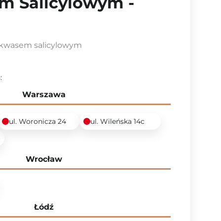
m Salicylowym -
% kwasem salicylowym
:
Warszawa
ul. Woronicza 24
ul. Wileńska 14c
6
Wrocław
Łódź