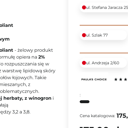
ul. Stefana Jaracza 2
oliant
ul. Szlak 77
owym
foliant
- żelowy produkt
formułę opiera na
2%
ul. Andrzeja 2/60
do
rozpuszczania się w
z warstwę lipidową skóry
ołów łojowych. Takie
 mieszanych, z
problematycznych.
:
ej herbaty,
z winogron
i
łają
zy 3,2 a 3,8.
175
Cena katalogowa: