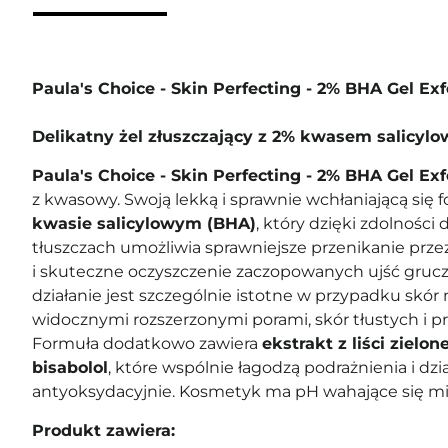
Paula's Choice - Skin Perfecting - 2% BHA Gel Exf
Delikatny żel złuszczający z 2% kwasem salicyl
Paula's Choice - Skin Perfecting - 2% BHA Gel Ex
z kwasowy. Swoją lekką i sprawnie wchłaniającą się 
kwasie salicylowym (BHA)
, który dzięki zdolności 
tłuszczach umożliwia sprawniejsze przenikanie prze
i skuteczne oczyszczenie zaczopowanych ujść grucz
działanie jest szczególnie istotne w przypadku skór
widocznymi rozszerzonymi porami, skór tłustych i 
Formuła dodatkowo zawiera
ekstrakt z liści zielon
bisabolol
, które wspólnie łagodzą podrażnienia i dzia
antyoksydacyjnie.
Kosmetyk ma pH wahające się międ
Produkt zawiera: