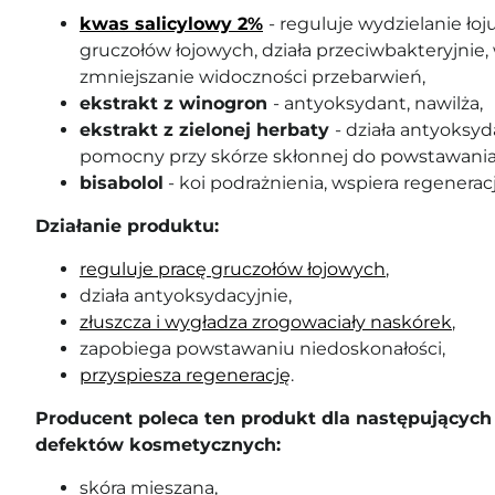
kwas salicylowy 2%
- reguluje wydzielanie łoj
gruczołów łojowych, działa przeciwbakteryjnie,
zmniejszanie widoczności przebarwień,
ekstrakt z winogron
- antyoksydant, nawilża,
ekstrakt z zielonej herbaty
- działa antyoksyda
pomocny przy skórze skłonnej do powstawania
bisabolol
- koi podrażnienia, wspiera regeneracj
Działanie produktu:
reguluje pracę gruczołów łojowych
,
działa antyoksydacyjnie,
złuszcza i wygładza zrogowaciały naskórek
,
zapobiega powstawaniu niedoskonałości,
przyspiesza regenerację
.
Producent poleca ten produkt dla następujących 
defektów kosmetycznych:
skóra mieszana,