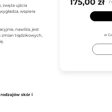
175,00 zł
/
u, zwęża ujścia
 wygładza, wspiera
cyjnie, nawilża, jest
w Ga
 zmian trądzikowych,
ę.
rodzajów skór i