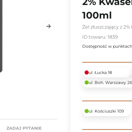
2% Kwase
100ml
Żel złuszczający z 2
ID towaru:
1839
Dostępność w punktach
ul. Łucka 18
ul. Boh. Warszawy 2
ul. Kościuszki 109
ZADAJ PYTANIE