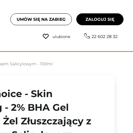
UMÓW SIĘ NA ZABIEG
ZALOGUJ SIĘ
22 602 28 32
ulubione
wasem Salicylowym - 100ml
oice - Skin
g - 2% BHA Gel
- Żel Złuszczający z