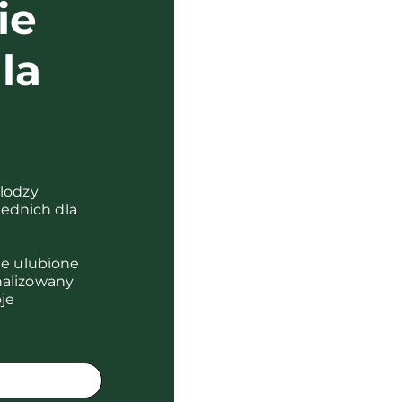
ie
la
?
olodzy
ednich dla
je ulubione
nalizowany
je