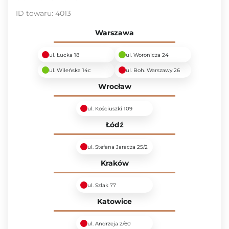
ID towaru:
4013
Warszawa
ul. Łucka 18
ul. Woronicza 24
ul. Wileńska 14c
ul. Boh. Warszawy 26
Wrocław
ul. Kościuszki 109
Łódź
ul. Stefana Jaracza 25/2
Kraków
ul. Szlak 77
Katowice
ul. Andrzeja 2/60