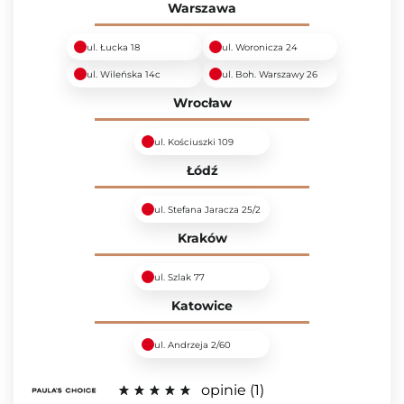
Warszawa
ul. Łucka 18
ul. Woronicza 24
ul. Wileńska 14c
ul. Boh. Warszawy 26
Wrocław
ul. Kościuszki 109
Łódź
ul. Stefana Jaracza 25/2
Kraków
ul. Szlak 77
Katowice
ul. Andrzeja 2/60
opinie
1