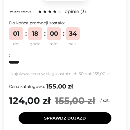
opinie
3
Do końca promocji zostało:
01
18
00
33
dni
godz.
min.
sek.
:
Najniższa cena w ciągu ostatnich 30 dni:
155,00 zł
155,00 zł
Cena katalogowa:
124,00 zł
155,00 zł
/
szt.
SPRAWDŹ DOJAZD