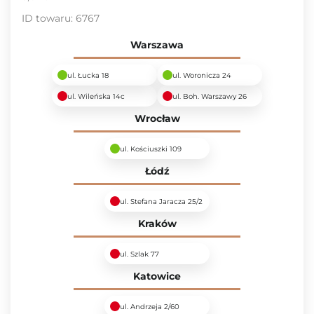
ID towaru:
6767
Warszawa
ul. Łucka 18
ul. Woronicza 24
ul. Wileńska 14c
ul. Boh. Warszawy 26
Wrocław
ul. Kościuszki 109
Łódź
ul. Stefana Jaracza 25/2
Kraków
ul. Szlak 77
Katowice
ul. Andrzeja 2/60